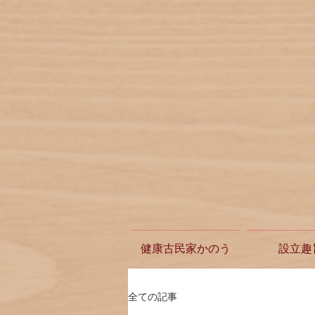
健康古民家かのう
設立趣
全ての記事