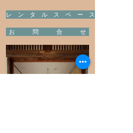
レ ン タ ル ス ペ ー ス
お 問 合 せ