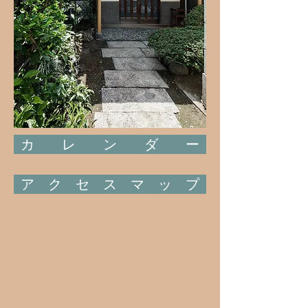
カ レ ン ダ ー
ア ク セ ス マ ッ プ