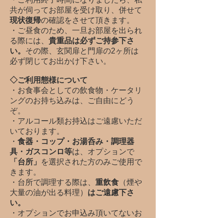
共が伺ってお部屋を受け取り、併せて
現状復帰
の確認をさせて頂きます。
・ご昼食のため、一旦お部屋を出られ
る際には、
貴重品は必ずご持参下さ
い。
その際、玄関扉と門扉の2ヶ所は
必ず閉じてお出かけ下さい。
◇ご利用態様につい
て
・お食事会としての飲食物・ケータリ
ングのお
持ち込みは、ご自由にどう
ぞ。
・アルコール類お持込はご遠慮いただ
いております。
・
食器・コップ・お湯呑み・調理器
具・ガスコンロ等
は、オプションで
「台所」
を選択された方のみご使用で
きます。
・台所で調理する際は、
重飲食
（煙や
大量の油が出る料理）
はご遠慮下さ
い。
・オプションでお申込み頂いてないお