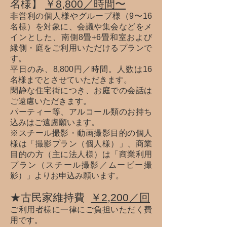
名様
】
￥8,800
／
時間〜
非営利の個人様やグループ様（9〜16
名様）を対象に、会議や集会などをメ
インとした、南側8畳+6畳和室および
縁側・庭をご利用いただけるプランで
す。
平日のみ、8,800円／時間。人数は16
名様までとさせていただきます。
閑静な住宅街につき、お庭での会話は
ご遠慮いただきます。
パーティー等、アルコール類の
お持ち
込みはご遠慮願います。
※スチール撮影・動画撮影目的の個人
様は「撮影プラン（個人様）」、商業
目的の方（主に法人様）は「商業利用
プ
ラ
ン（スチール撮影／ムービー撮
影）」
よりお申込み願います
。
★古民家維持費
￥2,200
／
回
ご利用者様に一律にご負担いただく費
用です。