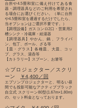
台所や4.5畳和室に備え付けてある食
器・調理器具などのご利用を希望され
る場合にお選びください。（単に台所
や4.5畳和室を通過するだけでしたら、
当オプションはご選択不要です。）
【調理設備】ガスコンロ2口・営業用2
槽シンク・冷蔵庫・給湯器
【調理器具】やかん、鍋 、フライパ
ン、包丁、ボール、ざる等
【皿・グラス】各種皿、大皿、コッ
プ、グラス、湯呑等
【カトラリー】スプーン、お箸等
☆プロジェクター／スクリ
ーン
￥4,400／回
エプソンプロジェクターと、明るい昼
間でも投影可能なアクティブブラック
自立式 スクリーン80型(1.67m×1.80m)
の、セット料金となっております。
☆マイク
￥4,400／回