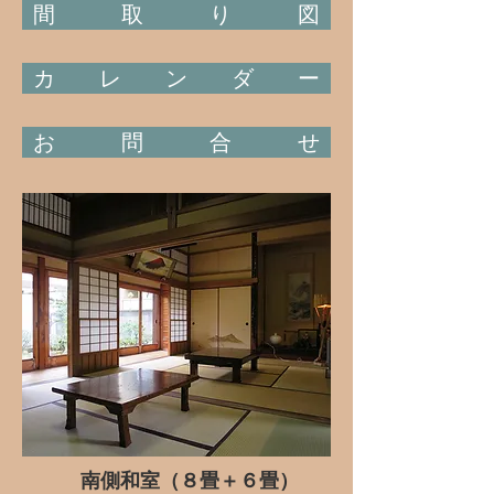
間 取 り 図
カ レ ン ダ ー
お 問 合 せ
​
南側和室（８畳＋６畳）