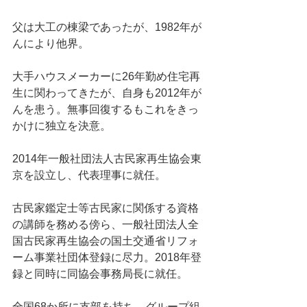
父は大工の棟梁であったが、1982年が
んにより他界。
大手ハウスメーカーに26年勤め住宅再
生に関わってきたが、自身も2012年が
んを患う。無事回復するもこれをきっ
かけに独立を決意。
2014年一般社団法人古民家再生協会東
京を設立し、代表理事に就任。
古民家鑑定士等古民家に関係する資格
の講師を務める傍ら、一般社団法人全
国古民家再生協会の国土交通省リフォ
ーム事業社団体登録に尽力。2018年登
録と同時に同協会事務局長に就任。
全国68か所に支部を持ち、グループ組