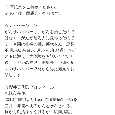
※ 筆記具をご持参ください。
※ 終了後、懇親会があります。
☆ナビゲーション
がんサバイバーは、がんを治したので
はなく、がんが治る人に変わったので
す。今回は札幌の櫻井英代さん（原発
不明がん 余命3ヶ月から3年経過）をゲ
ストに迎え、実体験をお話いただいた
後、「ガンの辞典」編集長・小澤が多
くのサバイバー取材から得た知見をお
話します。
☆櫻井英代氏プロフィール
札幌市在住。
2013年腹部より15cmの腫瘍摘出手術を
受け、原発不明のがんと診断される。
抗がん剤治療をうけるが、腹膜播種、