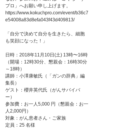
プロ」へお願い申し上げます。
https://www.kokuchpro.com/event/b36c7
e54008a83d8efa043f43d409813/
「自分で決めて自分を生きたら、細胞
も笑顔になった！」
日時：2018年11月10日(土) 13時〜16時
（開場：12時30分、懇親会：16時30分
～18時）
講師：小澤康敏氏（「ガンの辞典」編
集長）
ゲスト：櫻井英代氏（がんサバイバ
ー）
参加費：お一人5,000 円（懇親会：お一
人2,000円）
対象：がん患者さん・ご家族
定員：25 名様