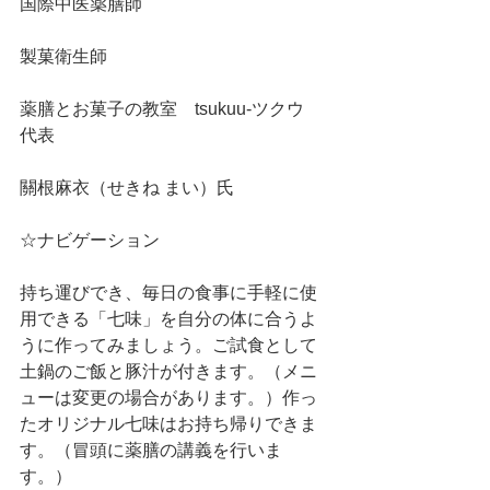
国際中医薬膳師
製菓衛生師
薬膳とお菓子の教室　tsukuu-ツクウ　
代表
關根麻衣（せきね まい）氏
☆ナビゲーション
持ち運びでき、毎日の食事に手軽に使
用できる「七味」を自分の体に合うよ
うに作ってみましょう。ご試食として
土鍋のご飯と豚汁が付きます。（メニ
ューは変更の場合があります。）作っ
たオリジナル七味はお持ち帰りできま
す。（冒頭に薬膳の講義を行いま
す。）