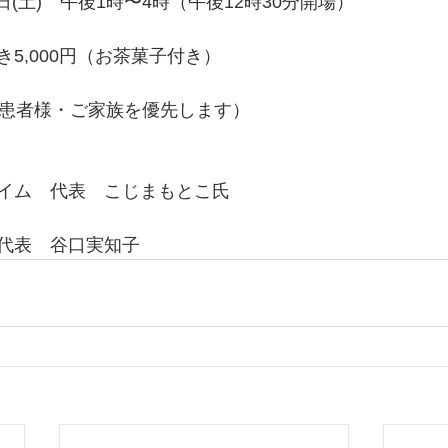
7日(土)　午後1時〜4時（午後12時30分開場）
5,000円（お茶菓子付き）
ん患者様・ご家族を優先します）
イム　代表　こじまもとこ氏
代表　谷口実知子